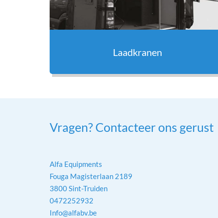
Laadkranen
Vragen? Contacteer ons gerust
Alfa Equipments
Fouga Magisterlaan 2189
3800 Sint-Truiden
0472252932
Info@alfabv.be