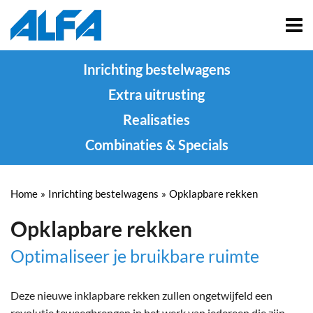
Inrichting bestelwagens
Extra uitrusting
Realisaties
Combinaties & Specials
Home
»
Inrichting bestelwagens
»
Opklapbare rekken
Opklapbare rekken
Optimaliseer je bruikbare ruimte
Deze nieuwe inklapbare rekken zullen ongetwijfeld een
revolutie teweegbrengen in het werk van iedereen die zijn