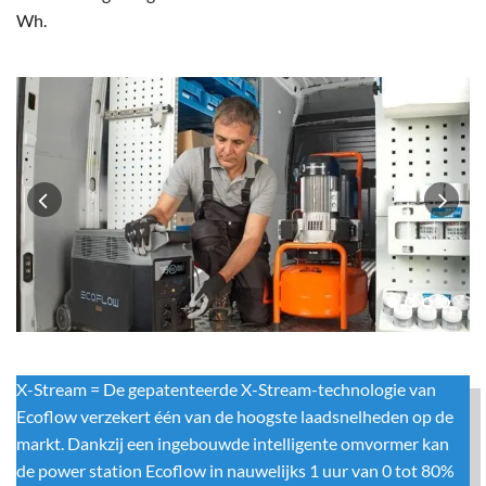
Wh.
X-Stream = De gepatenteerde X-Stream-technologie van
Ecoflow verzekert één van de hoogste laadsnelheden op de
markt. Dankzij een ingebouwde intelligente omvormer kan
de power station Ecoflow in nauwelijks 1 uur van 0 tot 80%