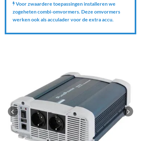
Voor zwaardere toepassingen installeren we
zogeheten combi-omvormers. Deze omvormers
werken ook als acculader voor de extra accu.