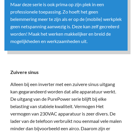
Maar deze serie is ook prima op zijn plek in een
professionele toepassing. Zo hoeft het geen
belemmering meer te zijn als er op de (mobile) werkplek
geen netspanning aanwezig is. Deze kan zelf gecreëerd
worden! Maak het werken makkelijker en breid de
mogelijkheden en werkzaamheden uit.
Zuivere sinus
Alleen bij een inverter met een zuivere sinus uitgang
kan gegarandeerd worden dat alle apparatuur werkt.
De uitgang van de PurePower serie blijft bij elke
belasting van stabiele kwaliteit. Vermogen Het
vermogen van 230VAC apparatuur is zeer divers. De
lader van de telefoon verbruikt nou eenmaal vele malen
minder dan bijvoorbeeld een airco. Daarom zijn er