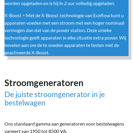
worden opgeladen en is hij in 2 uur volledig opgeladen.
X-Boost = Met de X-Boost-technologie van Ecoflow kunt u
apparaten voeden met een stroom met een hoger nominaal
vermogen dan dat van de power station. Deze unieke
technologie geeft apparaten in elke situatie extra power. Wij
bevelen aan om de te voeden apparaten te testen met de
geactiveerde X-Boost.
Stroomgeneratoren
De juiste stroomgenerator in je
bestelwagen
Ons standaard gamma aan generatoren voor bestelwagens
varieert van 1950 tot 8500 VA.