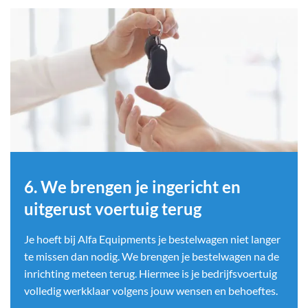
6. We brengen je ingericht en
uitgerust voertuig terug
Je hoeft bij Alfa Equipments je bestelwagen niet langer
te missen dan nodig. We brengen je bestelwagen na de
inrichting meteen terug. Hiermee is je bedrijfsvoertuig
volledig werkklaar volgens jouw wensen en behoeftes.