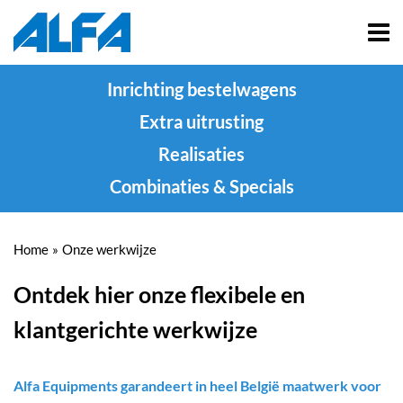
Inrichting bestelwagens
Extra uitrusting
Realisaties
Combinaties & Specials
Home
»
Onze werkwijze
Ontdek hier onze flexibele en
klantgerichte werkwijze
Alfa Equipments garandeert in heel België maatwerk voor