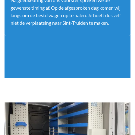
Na goedkeuring van ons voorstel, spreken we de
gewenste timing af. Op de afgesproken dag komen wij
langs om de bestelwagen op te halen. Je hoeft dus zelf
niet de verplaatsing naar Sint-Truiden te maken.