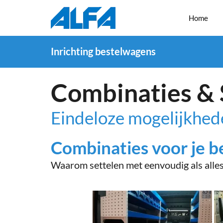
Home
Inrichting bestelwagens
Combinaties & 
Eindeloze mogelijkhed
Combinaties voor je 
Waarom settelen met eenvoudig als alle