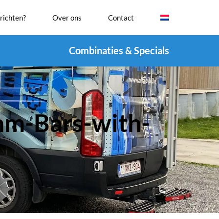
richten?
Over ons
Contact
Combinaties & Specials
m-Bars-with-