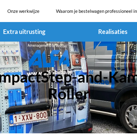
Onze werkwijze
Waarom je bestelwagen professioneel in
Extra uitrusting
Realisaties
ImpactStep-and-Kam
Roller