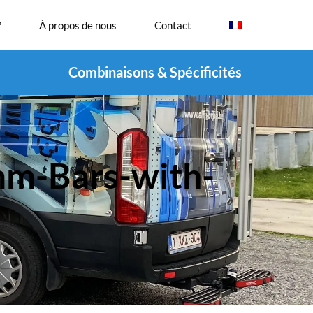
?
À propos de nous
Contact
Combinaisons & Spécificités
m-Bars-with-