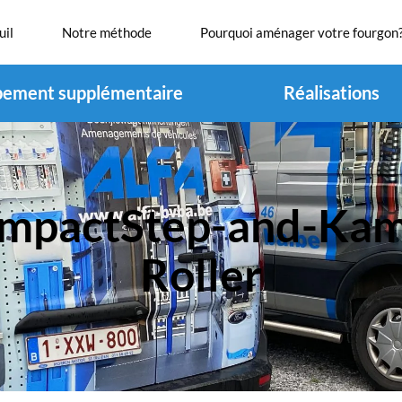
uil
Notre méthode
Pourquoi aménager votre fourgon
pement supplémentaire
Réalisations
ImpactStep-and-Kam
Roller