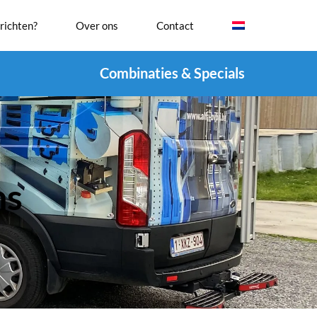
richten?
Over ons
Contact
Combinaties & Specials
hs