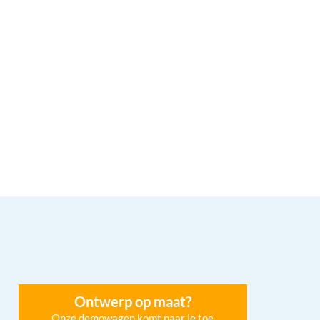
Ontwerp op maat?
Onze demowagen komt naar je toe