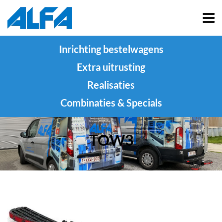
Inrichting bestelwagens
Extra uitrusting
Realisaties
Combinaties & Specials
TOW3