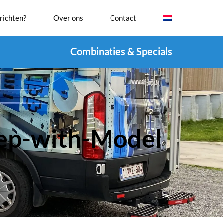
richten?
Over ons
Contact
Combinaties & Specials
ep-with-Model