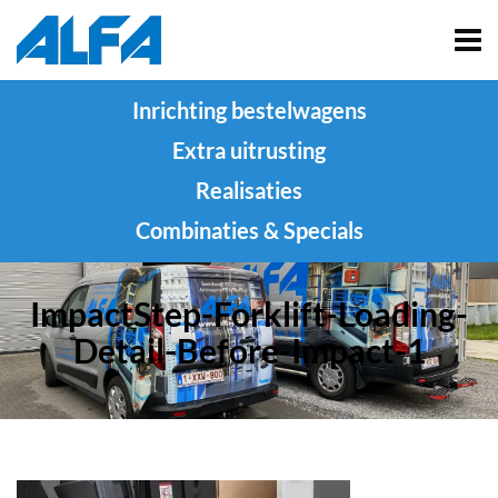
Inrichting bestelwagens
Extra uitrusting
Realisaties
Combinaties & Specials
ImpactStep-Forklift-Loading-
Detail-Before-Impact-1