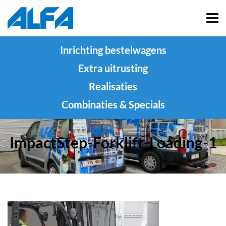
Inrichting bestelwagens
Extra uitrusting
Realisaties
Combinaties & Specials
ImpactStep-Forklift-Loading-1