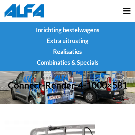
Inrichting bestelwagens
Extra uitrusting
Realisaties
Combinaties & Specials
Connect-Render-4-1000×581