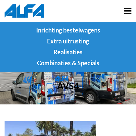
Inrichting bestelwagens
Extra uitrusting
Realisaties
Combinaties & Specials
AVS4