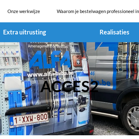
Onze werkwijze
Waarom je bestelwagen professioneel in
Extra uitrusting
Realisaties
ACCES2