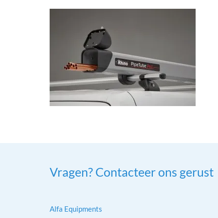
Vragen? Contacteer ons gerust
Alfa Equipments