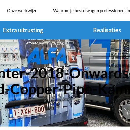
Onze werkwijze
Waarom je bestelwagen professioneel in
Extra uitrusting
Realisaties
nter-2018-Onwards
d-Copper-Pipe-Ka