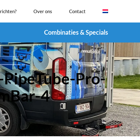
richten?
Over ons
Contact
Combinaties & Specials
-PipeTube-Pro-
mmBar-4