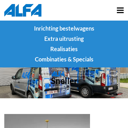
Inrichting bestelwagens
Extra uitrusting
Realisaties
Combinaties & Specials
Sneller