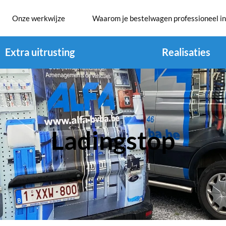
Onze werkwijze
Waarom je bestelwagen professioneel in
Extra uitrusting
Realisaties
Ladingstop