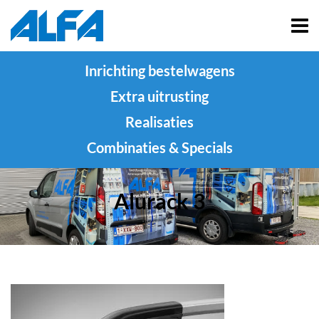
Inrichting bestelwagens
Extra uitrusting
Realisaties
Combinaties & Specials
Alurack 3