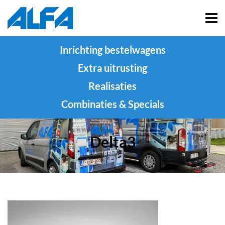
Inrichting bestelwagens
Extra uitrusting
Realisaties
Combinaties & Specials
Delta3