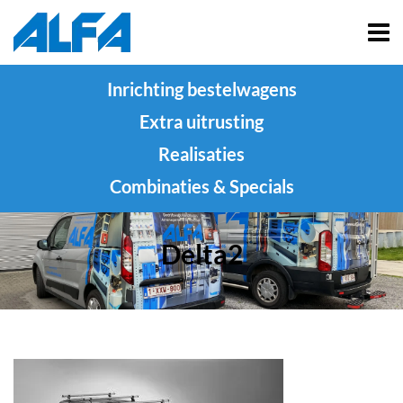
Inrichting bestelwagens
Extra uitrusting
Realisaties
Combinaties & Specials
Delta2