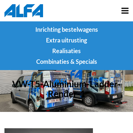
Inrichting bestelwagens
Extra uitrusting
Realisaties
Combinaties & Specials
VW-T5-Aluminium-Ladder-
Render-1