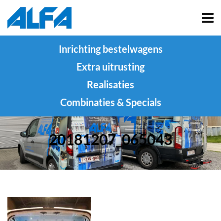
Inrichting bestelwagens
Extra uitrusting
Realisaties
Combinaties & Specials
20181207_065043