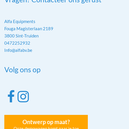
Alfa Equipments
Fouga Magisterlaan 2189
3800 Sint-Truiden
0472252932
Info@alfabv.be
Volg ons op
Ontwerp op maat?
Onze demowagen komt naar je toe