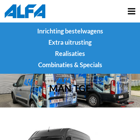
Inrichting bestelwagens
Extra uitrusting
Realisaties
Combinaties & Specials
MAN TGE