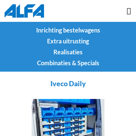
Inrichting bestelwagens
Extra uitrusting
Realisaties
Combinaties & Specials
Iveco Daily