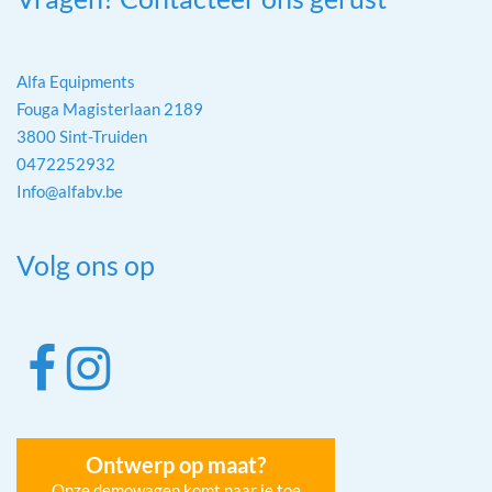
Alfa Equipments
Fouga Magisterlaan 2189
3800 Sint-Truiden
0472252932
Info@alfabv.be
Volg ons op
Ontwerp op maat?
Onze demowagen komt naar je toe