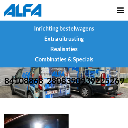
Inrichting bestelwagens
Extra uitrusting
Realisaties
Combinaties & Specials
84108868_2808390939225269