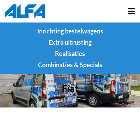
Inrichting bestelwagens
Extra uitrusting
Realisaties
Combinaties & Specials
Fiat