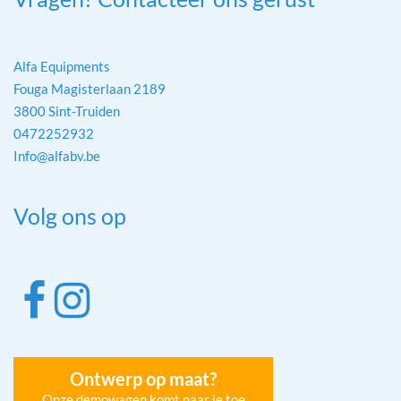
Alfa Equipments
Fouga Magisterlaan 2189
3800 Sint-Truiden
0472252932
Info@alfabv.be
Volg ons op
Ontwerp op maat?
Onze demowagen komt naar je toe