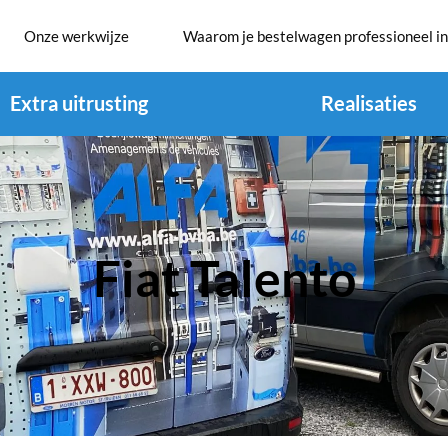
Onze werkwijze
Waarom je bestelwagen professioneel in
Extra uitrusting
Realisaties
Fiat Talento