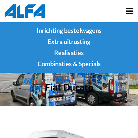
Inrichting bestelwagens
Extra uitrusting
Realisaties
Combinaties & Specials
Fiat Ducato