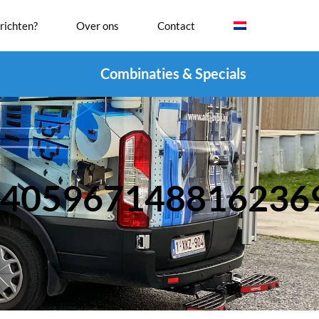
richten?
Over ons
Contact
Combinaties & Specials
1405967148816236