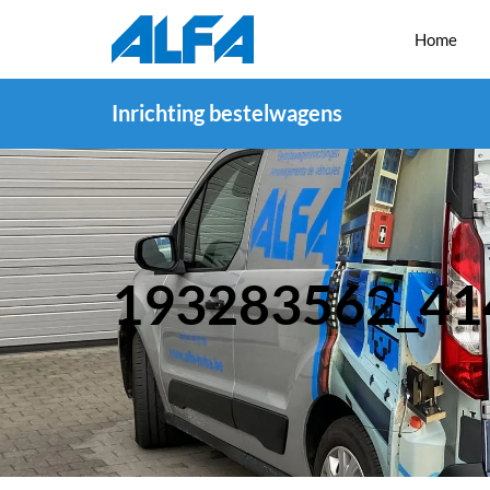
Home
Inrichting bestelwagens
193283562_41