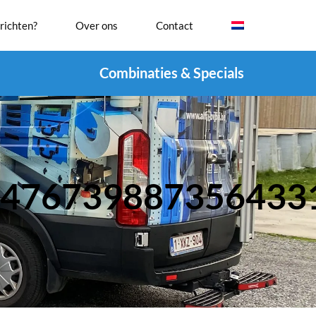
richten?
Over ons
Contact
Combinaties & Specials
7476739887356433