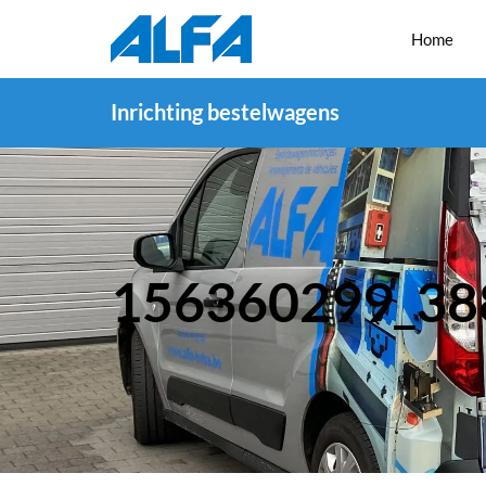
Home
Inrichting bestelwagens
156360299_38