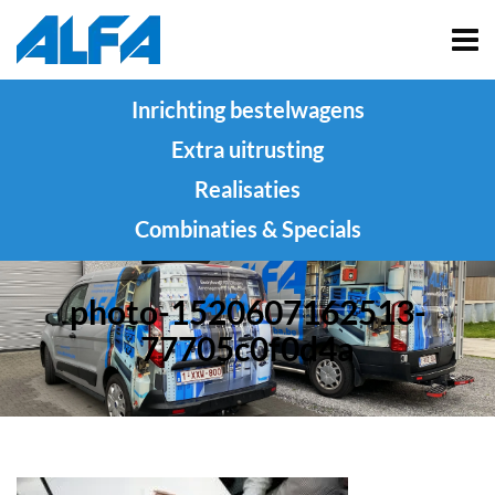
Inrichting bestelwagens
Extra uitrusting
Realisaties
Combinaties & Specials
photo-1520607162513-
77705c0f0d4a