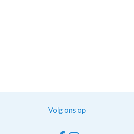
Volg ons op