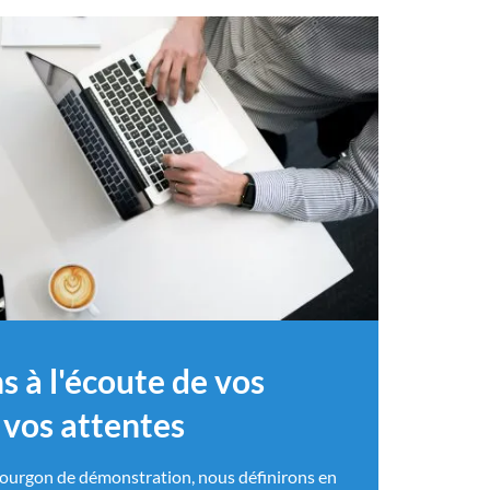
s à l'écoute de vos
 vos attentes
e fourgon de démonstration, nous définirons en