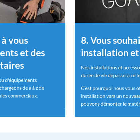
 à vous
8. Vous souha
nts et des
installation e
taires
Nos installations et access
durée de vie dépassera cell
ou d'équipements
hargeons de a à z de
C’est pourquoi nous vous off
ules commerciaux.
installation vers un nouvea
pouvons démonter le matérie