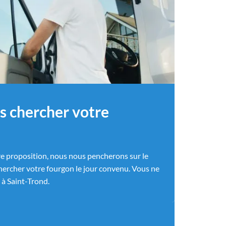
s chercher votre
e proposition, nous nous pencherons sur le
hercher votre fourgon le jour convenu. Vous ne
à Saint-Trond.