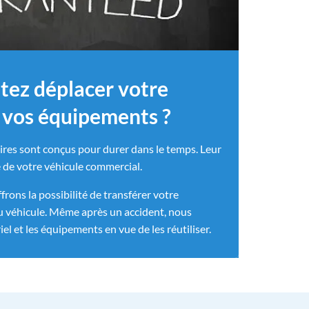
itez déplacer votre
t vos équipements ?
oires sont conçus pour durer dans le temps. Leur
e de votre véhicule commercial.
rons la possibilité de transférer votre
u véhicule. Même après un accident, nous
l et les équipements en vue de les réutiliser.