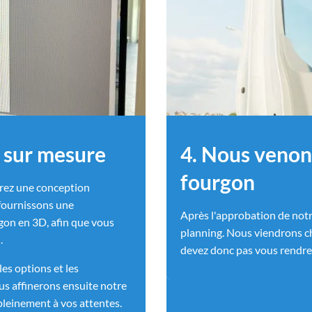
 sur mesure
4. Nous venon
fourgon
vrez une conception
fournissons une
Après l'approbation de notr
gon en 3D, afin que vous
planning. Nous viendrons c
n.
devez donc pas vous rendre 
es options et les
s affinerons ensuite notre
pleinement à vos attentes.