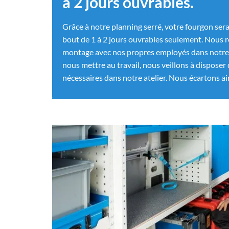
à 2 jours ouvrables.
Grâce à notre planning serré, votre fourgon ser
bout de 1 à 2 jours ouvrables seulement. Nous r
montage avec nos propres employés dans notre p
nous mettre au travail, nous veillons à disposer
nécessaires dans notre atelier. Nous écartons ain