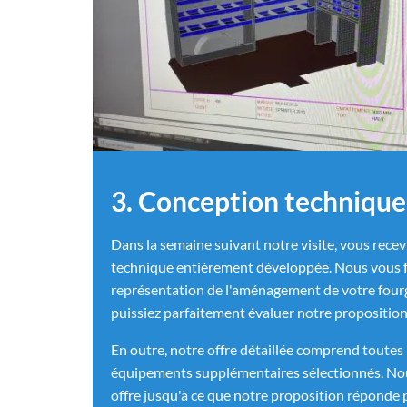
3. Conception technique
Dans la semaine suivant notre visite, vous rece
technique entièrement développée. Nous vous 
représentation de l'aménagement de votre four
puissiez parfaitement évaluer notre propositio
En outre, notre offre détaillée comprend toutes l
équipements supplémentaires sélectionnés. Nou
offre jusqu'à ce que notre proposition réponde 