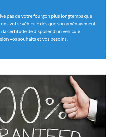
ive pas de votre fourgon plus longtemps que
drons votre véhicule dès que son aménagement
i la certitude de disposer d’un véhicule
elon vos souhaits et vos besoins.