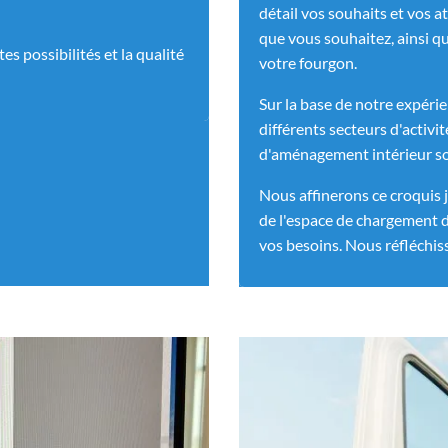
détail vos souhaits et vos a
que vous souhaitez, ainsi qu
s possibilités et la qualité
votre fourgon.
Sur la base de notre expéri
différents secteurs d'activ
d'aménagement intérieur so
Nous affinerons ce croquis 
de l'espace de chargement 
vos besoins. Nous réfléchis