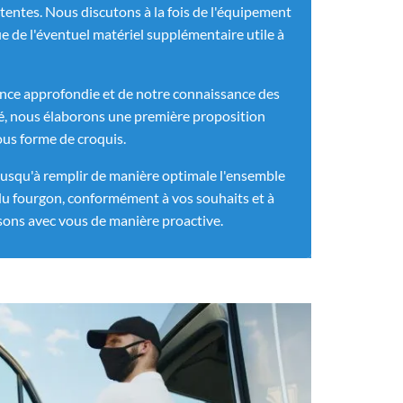
ttentes. Nous discutons à la fois de l'équipement
e de l'éventuel matériel supplémentaire utile à
ence approfondie et de notre connaissance des
ité, nous élaborons une première proposition
us forme de croquis.
jusqu'à remplir de manière optimale l'ensemble
du fourgon, conformément à vos souhaits et à
sons avec vous de manière proactive.