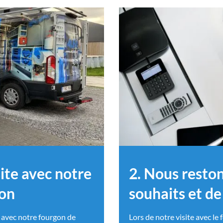
ite avec notre
2. Nous reston
ion
souhaits et de
 avec notre fourgon de
Lors de notre visite avec l