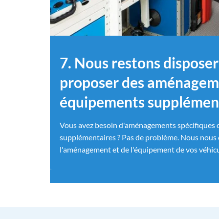
7. Nous restons disposer
proposer des aménageme
équipements supplémen
Vous avez besoin d'aménagements spécifiques 
supplémentaires ? Pas de problème. Nous nous c
l'aménagement et de l'équipement de vos véhic