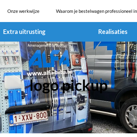
Onze werkwijze
Waarom je bestelwagen professioneel in
Extra uitrusting
Realisaties
logo pickup