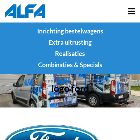
Inrichting bestelwagens
Extra uitrusting
Realisaties
Combinaties & Specials
logo ford