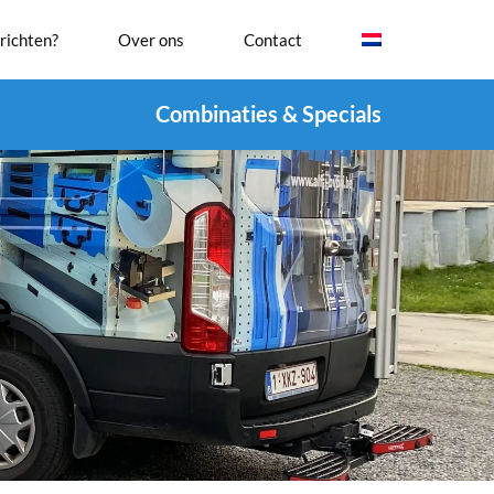
richten?
Over ons
Contact
Combinaties & Specials
e