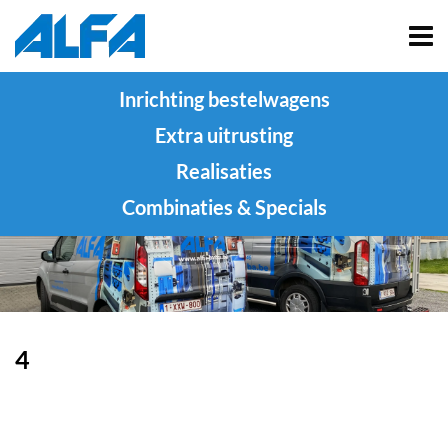
Inrichting bestelwagens
Extra uitrusting
Realisaties
Combinaties & Specials
4