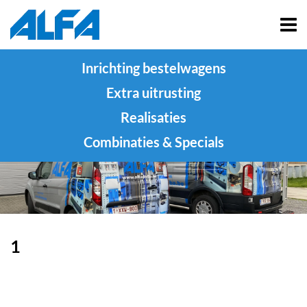
Inrichting bestelwagens
Extra uitrusting
Realisaties
Combinaties & Specials
1