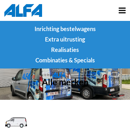
Inrichting bestelwagens
Extra uitrusting
Realisaties
Combinaties & Specials
Alle merken