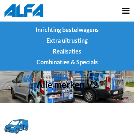
Inrichting bestelwagens
Extra uitrusting
Realisaties
Combinaties & Specials
Alle merken V2