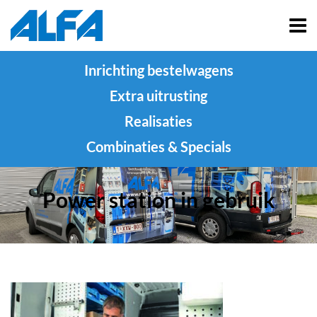
Inrichting bestelwagens
Extra uitrusting
Realisaties
Combinaties & Specials
Power station in gebruik