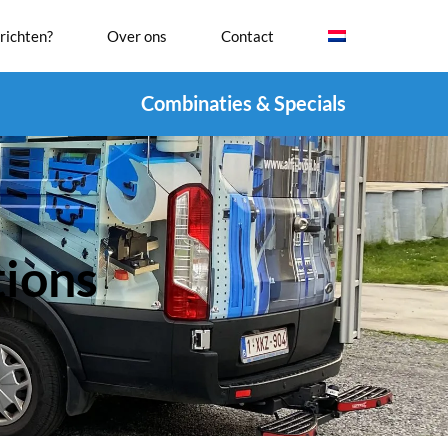
richten?
Over ons
Contact
Combinaties & Specials
ions