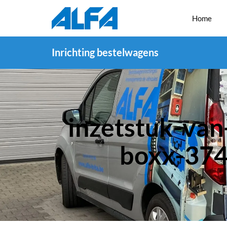
Home
Inrichting bestelwagens
inzetstuk-van
boxx-37