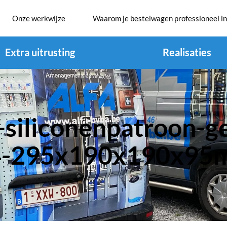
Onze werkwijze
Waarom je bestelwagen professioneel in
Extra uitrusting
Realisaties
-siliconenpatroon-ge
4-295x190x190x95