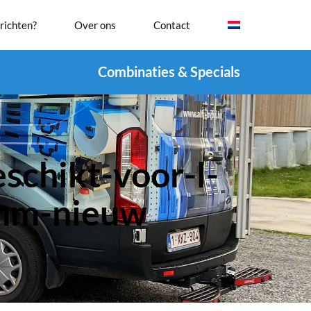
richten?
Over ons
Contact
Combinaties & Specials
schikt-voor-l-
mm-nieuw