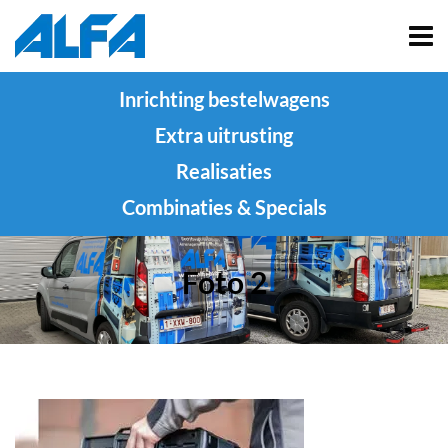
Inrichting bestelwagens
Extra uitrusting
Realisaties
Combinaties & Specials
Foto 2