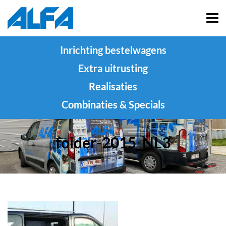
Inrichting bestelwagens
Extra uitrusting
Realisaties
Combinaties & Specials
folder-2015_NL3