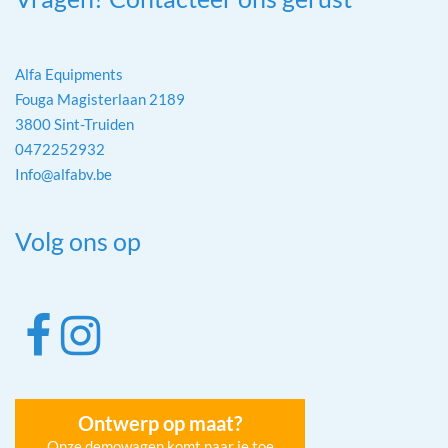
Alfa Equipments
Fouga Magisterlaan 2189
3800 Sint-Truiden
0472252932
Info@alfabv.be
Volg ons op
Ontwerp op maat?
Onze demowagen komt naar je toe