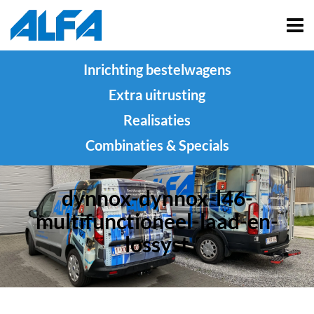
Inrichting bestelwagens
Extra uitrusting
Realisaties
Combinaties & Specials
dynnox-dynnox-l46-
multifunctioneel-laad-en-
lossyst