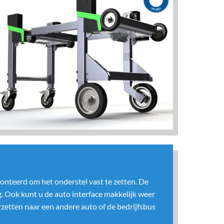
nteerd om het onderstel vast te zetten. De
. Ook kunt u de auto interface makkelijk weer
zetten naar een andere auto of de bedrijfsbus