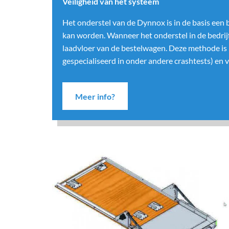
Veiligheid van het systeem
Het onderstel van de Dynnox is in de basis een
kan worden. Wanneer het onderstel in de bedrijf
laadvloer van de bestelwagen. Deze methode is 
gespecialiseerd in onder andere crashtests) en
Meer info?