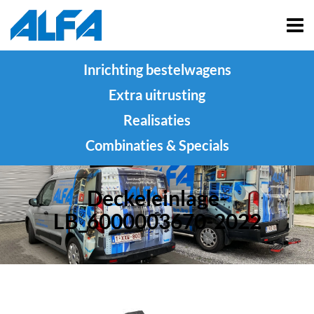
Inrichting bestelwagens
Extra uitrusting
Realisaties
Combinaties & Specials
Deckeleinlage-
LB_6000003670-2022