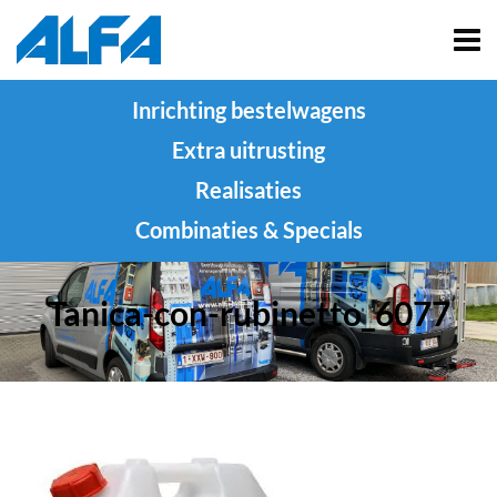
Inrichting bestelwagens
Extra uitrusting
Realisaties
Combinaties & Specials
Tanica-con-rubinetto_6077