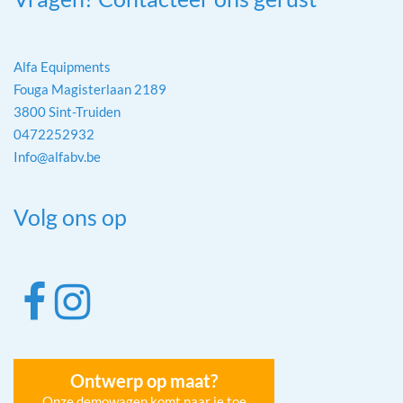
Alfa Equipments
Fouga Magisterlaan 2189
3800 Sint-Truiden
0472252932
Info@alfabv.be
Volg ons op
Ontwerp op maat?
Onze demowagen komt naar je toe